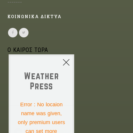
-------
ΚΟΙΝΩΝΙΚΑ ΔΙΚΤΥΑ
Ο ΚΑΙΡΟΣ ΤΩΡΑ
Weather
Press
NONE
Error : No locaion
name was given,
Saturday the 8th
only premium users
can set more