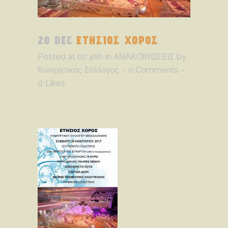
20 DEC
ΕΤΗΣΙΟΣ ΧΟΡΟΣ
Posted at 07:46h
in
ΑΝΑΚΟΙΝΩΣΕΙΣ
by
Κυνηγετικός Σύλλογος
0 Comments
0
Likes