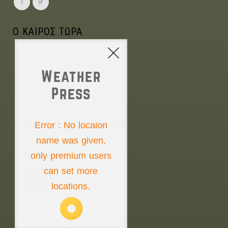
Ο ΚΑΙΡΟΣ ΤΩΡΑ
Weather
Press
NONE
Error : No locaion
name was given,
Friday the 7th
only premium users
00°
can set more
locations.
00°
00°