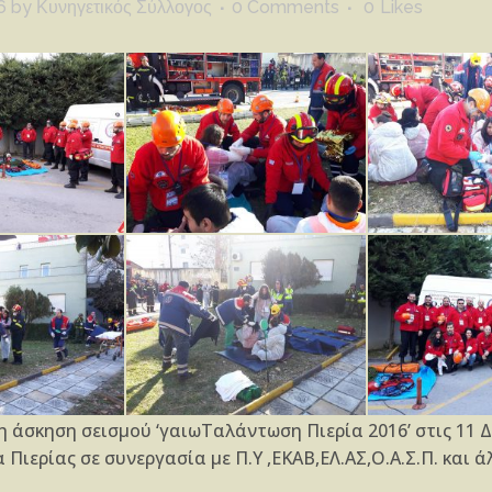
6
by
Κυνηγετικός Σύλλογος
0 Comments
0
Likes
άσκηση σεισμού ‘γαιωΤαλάντωση Πιερία 2016’ στις 11 Δ
Πιερίας σε συνεργασία με Π.Υ ,ΕΚΑΒ,ΕΛ.ΑΣ,Ο.Α.Σ.Π. και ά