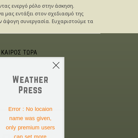
ντας ενεργό ρόλο στην άσκηση.
α μας εντάξει στον σχεδιασμό της
την άψογη συνεργασία. Ευχαριστούμε τα
 ΚΑΙΡΟΣ ΤΩΡΑ
Weather
Press
NONE
Error : No locaion
name was given,
Friday the 7th
only premium users
can set more