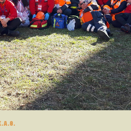
.Α.Θ.