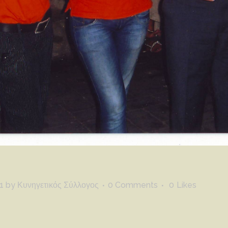
1
by
Κυνηγετικός Σύλλογος
0 Comments
0
Likes