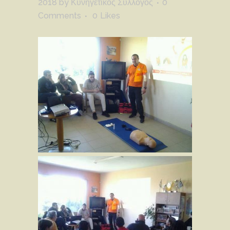
2018
by
Κυνηγετικός Σύλλογος
0
Comments
0
Likes