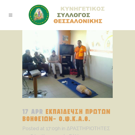
17 APR
ΕΚΠΑΙΔΕΥΣΗ ΠΡΩΤΩΝ
ΒΟΗΘΕΙΩΝ- Ο.Φ.Κ.Α.Θ.
Posted at 17:09h
in
ΔΡΑΣΤΗΡΙΟΤΗΤΕΣ