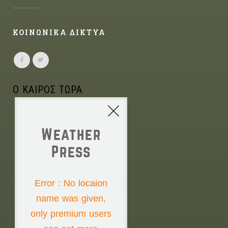
-------
ΚΟΙΝΩΝΙΚΑ ΔΙΚΤΥΑ
Ο ΚΑΙΡΟΣ ΤΩΡΑ
Weather
Press
NONE
Error : No locaion
name was given,
Friday the 7th
only premium users