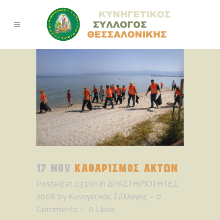
17 NOV
ΚΑΘΑΡΙΣΜΟΣ ΑΚΤΩΝ
Posted at 13:16h
in
ΔΡΑΣΤΗΡΙΟΤΗΤΕΣ
2008
by
Κυνηγετικός Σύλλογος
0
Comments
0
Likes