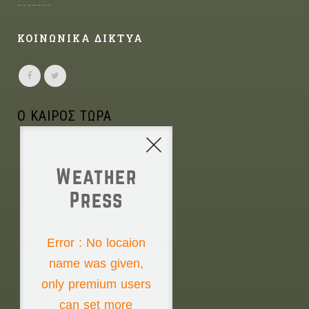
-------
ΚΟΙΝΩΝΙΚΑ ΔΙΚΤΥΑ
Ο ΚΑΙΡΟΣ ΤΩΡΑ
Weather
Press
NONE
Error : No locaion
name was given,
Thursday the 6th
only premium users
can set more