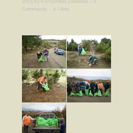
2013
by
Κυνηγετικός Σύλλογος
0
Comments
0
Likes