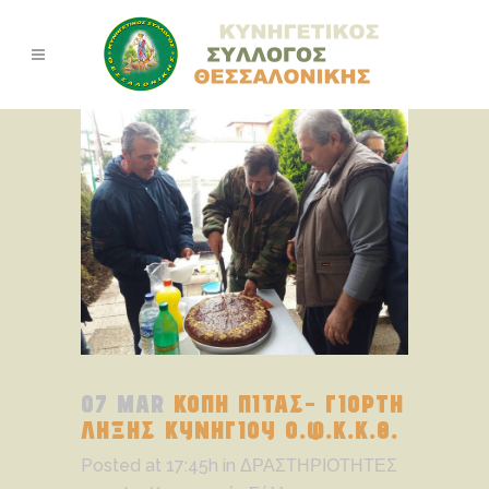
07 MAR
ΚΟΠΗ ΠΙΤΑΣ- ΓΙΟΡΤΗ
ΛΗΞΗΣ ΚΥΝΗΓΙΟΥ Ο.Φ.Κ.Κ.Θ.
Posted at 17:45h
in
ΔΡΑΣΤΗΡΙΟΤΗΤΕΣ