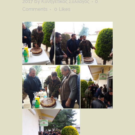
2017
by
Κυνηγετικός Σύλλογος
0
Comments
0
Likes