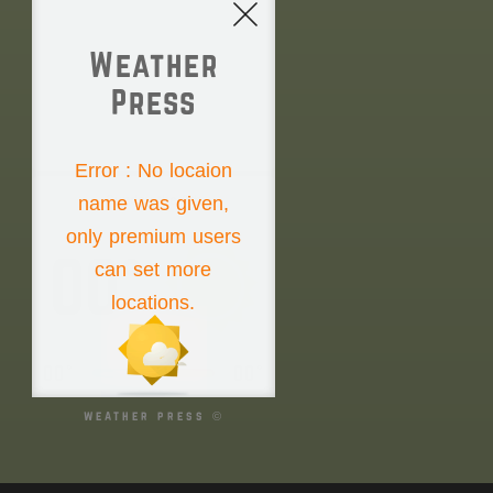
Weather
Press
NONE
Error : No locaion
name was given,
Sunday the 9th
only premium users
00°
can set more
locations.
00°
00°
weather press ©