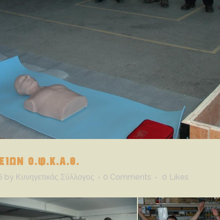
ΙΩΝ Ο.Φ.Κ.Α.Θ.
6
by
Κυνηγετικός Σύλλογος
0 Comments
0
Likes