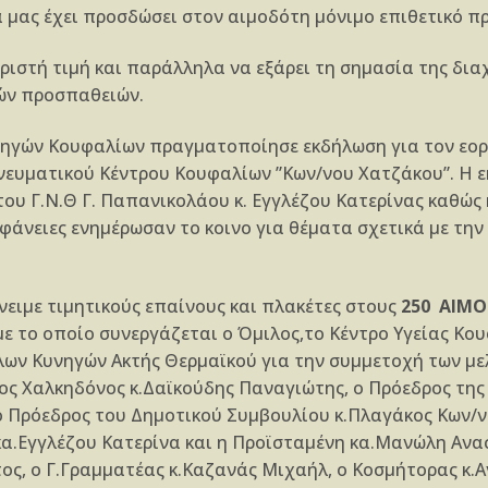
ία μας έχει προσδώσει στον αιμοδότη μόνιμο επιθετικό π
ριστή τιμή και παράλληλα να εξάρει τη σημασία της δια
ών προσπαθειών.
υνηγών Κουφαλίων πραγματοποίησε εκδήλωση για τον ε
ευματικού Κέντρου Κουφαλίων ”Κων/νου Χατζάκου”. Η εκ
ου Γ.Ν.Θ Γ. Παπανικολάου κ. Εγγλέζου Κατερίνας καθώς
φάνειες ενημέρωσαν το κοινο για θέματα σχετικά με την
νειμε τιμητικούς επαίνους και πλακέτες στους
250 ΑΙΜ
ε το οποίο συνεργάζεται ο Όμιλος,το Κέντρο Υγείας Κου
λων Κυνηγών Ακτής Θερμαϊκού για την συμμετοχή των με
ος Χαλκηδόνος κ.Δαϊκούδης Παναγιώτης, ο Πρόεδρος της
 Πρόεδρος του Δημοτικού Συμβουλίου κ.Πλαγάκος Κων/νο
κα.Εγγλέζου Κατερίνα και η Προϊσταμένη κα.Μανώλη Ανα
ος, ο Γ.Γραμματέας κ.Καζανάς Μιχαήλ, ο Κοσμήτορας κ.