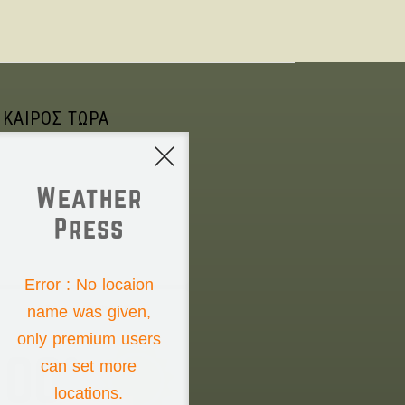
 ΚΑΙΡΟΣ ΤΩΡΑ
Weather
Press
NONE
Error : No locaion
name was given,
Thursday the 6th
only premium users
00°
can set more
locations.