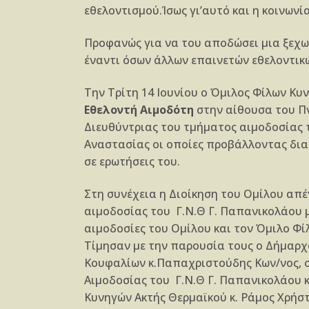
εθελοντισμού.Ίσως γι’αυτό και η κοινων
Προφανώς για να του αποδώσει μια ξεχω
έναντι όσων άλλων επαινετών εθελοντικ
Την Τρίτη 14 Ιουνίου ο Όμιλος Φίλων Κ
Εθελοντή Αιμοδότη
στην αίθουσα του Πν
Διευθύντριας του τμήματος αιμοδοσίας τ
Αναστασίας οι οποίες προβάλλοντας δια
σε ερωτήσεις του.
Στη συνέχεια η Διοίκηση του Ομίλου απέ
αιμοδοσίας του Γ.Ν.Θ Γ. Παπανικολάου μ
αιμοδοσίες του Ομίλου και τον Όμιλο Φί
Τίμησαν με την παρουσία τους ο Δήμαρχ
Κουφαλίων κ.Παπαχριστούδης Κων/νος, ο
Αιμοδοσίας του Γ.Ν.Θ Γ. Παπανικολάου 
Κυνηγών Ακτής Θερμαϊκού κ. Ράμος Χρήστ