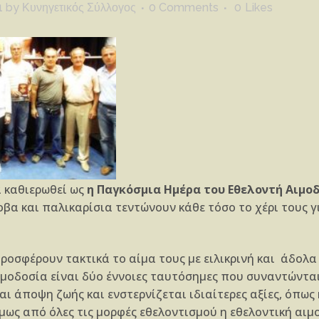
1
by
Κυνηγετικός Σύλλογος
0 Comments
0
Likes
α καθιερωθεί ως
η Παγκόσμια Ημέρα του Εθελοντή Αιμο
βα και παλικαρίσια τεντώνουν κάθε τόσο το χέρι τους 
ροσφέρουν τακτικά το αίμα τους με ειλικρινή και άδολα
ιμοδοσία είναι δύο έννοιες ταυτόσημες που συναντώνται
αι άποψη ζωής και ενστερνίζεται ιδιαίτερες αξίες, όπως
μως από όλες τις μορφές εθελοντισμού η εθελοντική αι