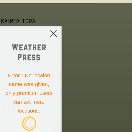
 ΚΑΙΡΟΣ ΤΩΡΑ
Weather
Press
NONE
Error : No locaion
name was given,
Sunday the 9th
only premium users
00°
can set more
locations.
00°
00°