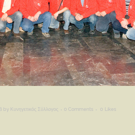
8
by
Κυνηγετικός Σύλλογος
0 Comments
0
Likes