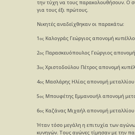
την τύχη να τους παρακολουθήσουν. Ο σ
για τους έξι πρώτους.
Νικητές αναδείχθηκαν οι παρακάτω:
1
Καλογράς Γεώργιος απονομή κυπέλλου
ος
2
Παρασκευόπουλος Γεώργιος απονομή 
ος
3
Χριστοδούλου Πέτρος απονομή κυπέλλ
ος
4
Μασλάρης Ηλίας απονομή μεταλλίου α
ος
5
Μπουφέτης Εμμανουήλ απονομή μεταλ
ος
6
Καζάνας Μιχαήλ απονομή μεταλλίου απ
ος
Ήταν τόσο μεγάλη η επιτυχία των αγώνω
κυνηγών. Τους αγώνες τίμησαν με την πα