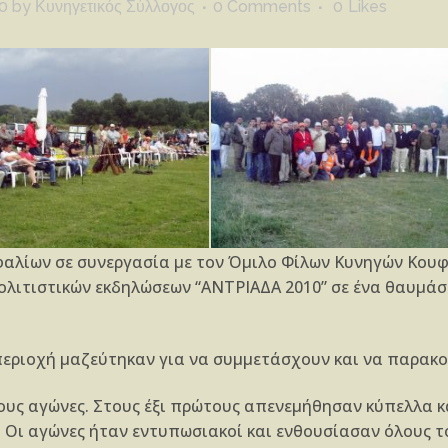
0
by
Κυνηγετικός Σύλλογος
0 Comments
0
Likes
φαλίων σε συνεργασία με τον Όμιλο Φίλων Κυνηγών Κου
ολιτιστικών εκδηλώσεων “ΑΝΤΡΙΑΔΑ 2010” σε ένα θαυμάσ
περιοχή μαζεύτηκαν για να συμμετάσχουν και να παρακ
τους αγώνες. Στους έξι πρώτους απενεμήθησαν κύπελλα 
 Οι αγώνες ήταν εντυπωσιακοί και ενθουσίασαν όλους τ