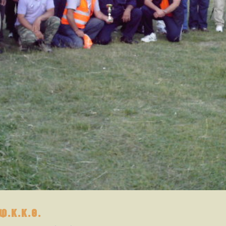
.Κ.Κ.Θ.