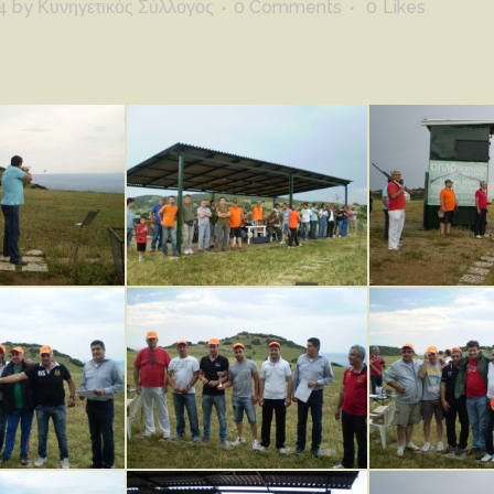
4
by
Κυνηγετικός Σύλλογος
0 Comments
0
Likes