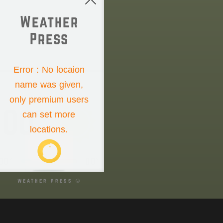
Weather
Press
NONE
Error : No locaion
name was given,
Saturday the 8th
only premium users
00°
can set more
locations.
00°
00°
weather press ©