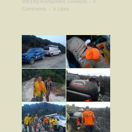
2013
by
Κυνηγετικός Σύλλογος
0
Comments
0
Likes