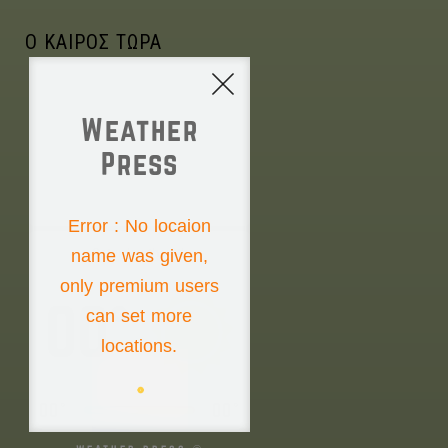
Ο ΚΑΙΡΟΣ ΤΩΡΑ
Weather
Press
NONE
Error : No locaion
name was given,
Saturday the 8th
only premium users
00°
can set more
locations.
00°
00°