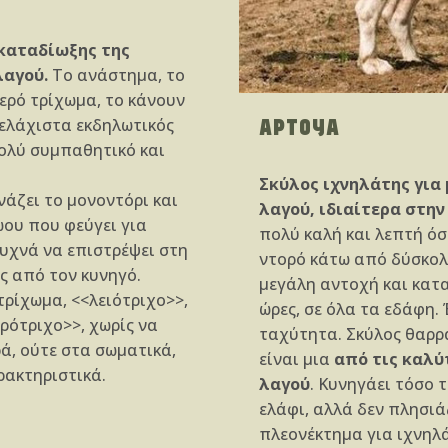
 καταδίωξης της
λαγού.
Το ανάστημα, το
ερό τρίχωμα, το κάνουν
ΑΡΤΟΥΑ
 ελάχιστα εκδηλωτικός
ολύ συμπαθητικό και
Σκύλος ιχνηλάτης για 
άζει το μονοντόρι και
λαγού, ιδιαίτερα στην
ώου που φεύγει για
πολύ καλή και λεπτή όσ
συχνά να επιστρέψει στη
ντορό κάτω από δύσκολε
ς από τον κυνηγό.
μεγάλη αντοχή και κατα
τρίχωμα, <<λειότριχο>>,
ώρες, σε όλα τα εδάφη.
ηρότριχο>>, χωρίς να
ταχύτητα. Σκύλος θαρρ
ά, ούτε στα σωματικά,
είναι μια
από τις καλύτ
ρακτηριστικά.
λαγού
. Κυνηγάει τόσο 
ελάφι, αλλά δεν πλησιά
πλεονέκτημα για ιχνηλά