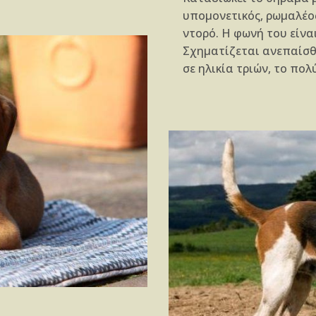
υπομονετικός, ρωμαλέος
ντορό. Η φωνή του είνα
Σχηματίζεται ανεπαίσθ
σε ηλικία τριών, το πο