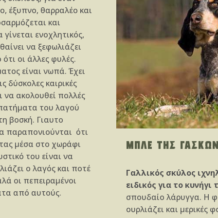
ο, έξυπνο, θαρραλέο και
οσαρμόζεται και
α γίνεται ενοχλητικός,
θαίνει να ξεφωλιάζει
ότι οι άλλες φυλές.
ατος είναι νωπά. Έχει
ς δύσκολες καιρικές
ι να ακολουθεί πολλές
ά πατήματα του λαγού
τη βοσκή. Γιαυτο
να παραπονιούνται ότι
ΜΠΛΕ ΤΗΣ ΓΑΣΚΩ
τας μέσα στο χωράφι
στικό του είναι να
λιάζει ο λαγός και ποτέ
Γαλλικός σκύλος ιχνηλ
αλά οι πεπειραμένοι
ειδικός για το κυνήγι 
ατα από αυτούς.
σπουδαίο λάρυγγα. Η φ
ουρλιάζει και μερικές 