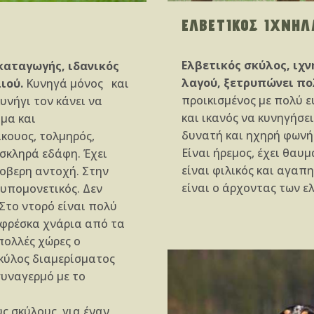
ΕΛΒΕΤΙΚΟΣ ΙΧΝΗΛ
Ελβετικός σκύλος, ιχν
καταγωγής, ιδανικός
λαγού, ξετρυπώνει πο
ιού.
Κυνηγά μόνος και
προικισμένος με πολύ 
υνήγι τον κάνει να
και ικανός να κυνηγήσει
μα και
δυνατή και ηχηρή φωνή
κουος, τολμηρός,
Είναι ήρεμος, έχει θαυ
 σκληρά εδάφη. Έχει
είναι φιλικός και αγαπ
οβερη αντοχή. Στην
είναι ο άρχοντας των ε
 υπομονετικός. Δεν
Στο ντορό είναι πολύ
 φρέσκα χνάρια από τα
πολλές χώρες ο
σκύλος διαμερίσματος
συναγερμό με το
ς σκύλους, για έναν