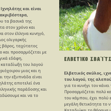
 Ιχνηλάτης και είναι
 ακριβέστερα,
υ τα βασικά της
τα στον χρόνο και
σα στον έλληνα κυνηγό,
λος ολιγαρκής
ς βάρος, ταχύτατος
το και προσαρμόζεται με
ΕΛΒΕΤΙΚΟ ΣΒΑ'Ι'Τ
γικά εδάφη,
ν καταδίωξη του λαγού
γριόχοιρου μιας και η
Ελβετικός σκύλος, ιχν
αι την εξυπνάδα είναι
του λαγού, της αλεπού
νηλάτης αποτελεί ένα
για το κυνήγι τον κάνει
ελληνικής παράδοσης και
Προσαρμόζεται πολύ κα
ιαδώσουμε και να το
του κάμπου, έχει πολύ 
μεγάλη θετικότητα το ν
Καταδιώκει το θήραμα μ