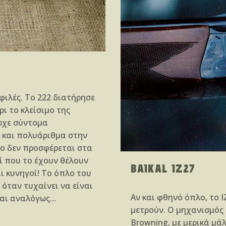
φιλές. Το 222 διατήρησε
ι το κλείσιμο της
ρχε σύντομα
ν και πολυάριθμα στην
ο δεν προσφέρεται στα
οί που το έχουν θέλουν
BAIKAL IZ27
ι κυνηγοί! Το όπλο του
όταν τυχαίνει να είναι
Αν και φθηνό όπλο, το Ι
ται αναλόγως…
μετρούν. Ο μηχανισμός
Browning, με μερικά μά