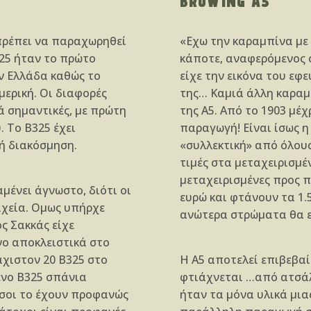
BROWING A5
πρέπει να παραχωρηθεί
«Εχω την καραμπίνα με 
25 ήταν το πρώτο
κάποτε, αναφερόμενος σ
ν Ελλάδα καθώς το
είχε την εικόνα του εφ
μερική. Οι διαφορές
της… Καμιά άλλη καραμ
λά σημαντικές, με πρώτη
της Α5. Από το 1903 μέχ
. Το Β325 έχει
παραγωγή! Είναι ίσως 
τή διακόσμηση.
«συλλεκτική» από όλους
τιμές στα μεταχειρισμέ
μεταχειρισμένες προς π
ένει άγνωστο, διότι οι
ευρώ και φτάνουν τα 1.5
ιχεία. Ομως υπήρχε
ανώτερα στρώματα θα εί
ς Σακκάς είχε
νο αποκλειστικά στο
χιστον 20 Β325 στο
Η Α5 αποτελεί επιβεβαί
ένο Β325 σπάνια
φτιάχνεται …από ατσάλι
Οσοι το έχουν προφανώς
ήταν τα μόνα υλικά μιας