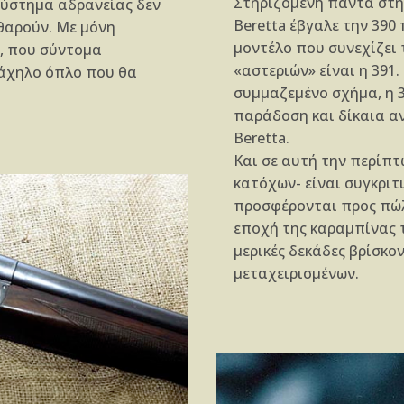
Στηριζόμενη πάντα στη 
σύστημα αδρανείας δεν
Beretta έβγαλε την 390 
φθαρούν. Με μόνη
μοντέλο που συνεχίζει
, που σύντομα
«αστεριών» είναι η 391
ράχηλο όπλο που θα
συμμαζεμένο σχήμα, η 
παράδοση και δίκαια αν
Beretta.
Και σε αυτή την περίπτ
κατόχων- είναι συγκριτι
προσφέρονται προς πώλ
εποχή της καραμπίνας τ
μερικές δεκάδες βρίσκ
μεταχειρισμένων.