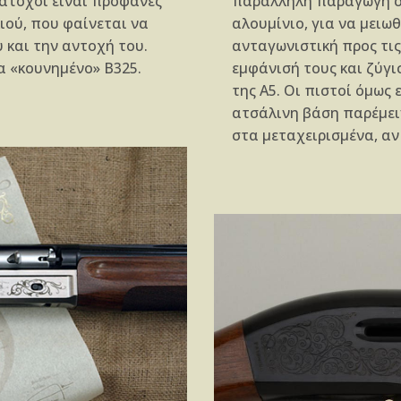
άτοχοι είναι προφανές
παράλληλη παραγωγή στ
ιού, που φαίνεται να
αλουμίνιο, για να μειωθ
υ και την αντοχή του.
ανταγωνιστική προς τις
α «κουνημένο» Β325.
εμφάνισή τους και ζύγισ
της Α5. Οι πιστοί όμως 
ατσάλινη βάση παρέμειν
στα μεταχειρισμένα, αν