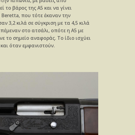
ην Ιαπωνία, με βάσεις από
εί το βάρος της Α5 και να γίνει
 Beretta, που τότε έκαναν την
αν 3,2 κιλά σε σύγκριση με τα 4,5 κιλά
επέμεναν στο ατσάλι, οπότε η Α5 με
ε το σημείο αναφοράς. Το ίδιο ισχύει
 και όταν εμφανιστούν.