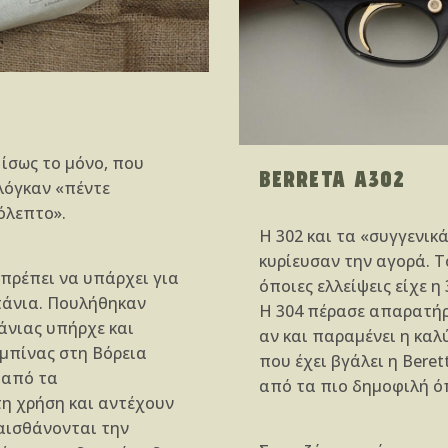
ίσως το μόνο, που
BERRETA A302
λόγκαν «πέντε
όλεπτο».
H 302 και τα «συγγενικά
κυρίευσαν την αγορά. Το
πρέπει να υπάρχει για
όποιες ελλείψεις είχε η
πάνια. Πουλήθηκαν
Η 304 πέρασε απαρατήρ
πάνιας υπήρχε και
αν και παραμένει η καλ
μπίνας στη Βόρεια
που έχει βγάλει η Bere
 από τα
από τα πιο δημοφιλή ό
η χρήση και αντέχουν
ν αισθάνονται την