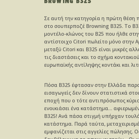
BROWING B325
Σε αυτή την κατηγορία η πρώτη θέση 
στο σουπερποζέ Browning B325. Το Β3
μοντέλο-κλώνος του Β25 που ήλθε στη
αντίστοιχο Citori πωλείτο μόνο στην Α
μεταξύ Citori και Β325 είναι μικρές αλ
τις διαστάσεις και το σχήμα κοντακιού
ευρωπαϊκής αντίληψης κοντάκι και λι
Πόσα Β325 έφτασαν στην Ελλάδα παραμ
εισαγωγείς δεν δίνουν στατιστικά στο
εποχή που ο τότε αντιπρόσωπος κύριο
ενοικιάσει ένα κατάστημα… αφιερωμέ
Β325! Ανά πάσα στιγμή υπήρχαν τουλά
κατάστημα. Παρά ταύτα, μεταχειρισμ
εμφανίζεται στις αγγελίες πώλησης. 