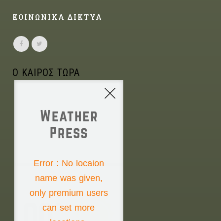
ΚΟΙΝΩΝΙΚΑ ΔΙΚΤΥΑ
Ο ΚΑΙΡΟΣ ΤΩΡΑ
Weather
Press
NONE
Error : No locaion
name was given,
Monday the 10th
only premium users
00°
can set more