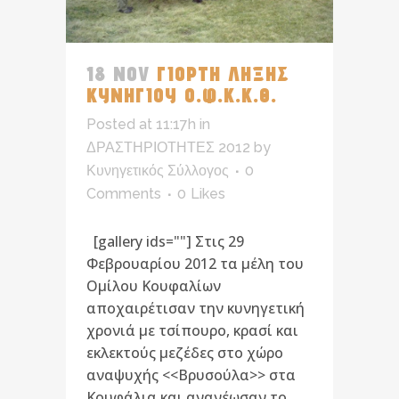
18 NOV
ΓΙΟΡΤΗ ΛΗΞΗΣ
ΚΥΝΗΓΙΟΥ Ο.Φ.Κ.Κ.Θ.
Posted at 11:17h
in
ΔΡΑΣΤΗΡΙΟΤΗΤΕΣ 2012
by
Κυνηγετικός Σύλλογος
0
Comments
0
Likes
[gallery ids=""] Στις 29
Φεβρουαρίου 2012 τα μέλη του
Ομίλου Κουφαλίων
αποχαιρέτισαν την κυνηγετική
χρονιά με τσίπουρο, κρασί και
εκλεκτούς μεζέδες στο χώρο
αναψυχής <<Βρυσούλα>> στα
Κουφάλια και ανανέωσαν το