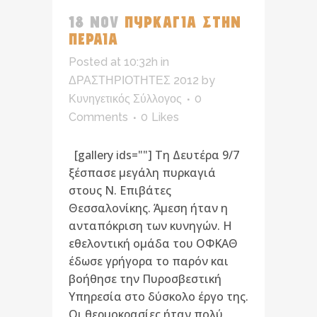
18 NOV
ΠΥΡΚΑΓΙΑ ΣΤΗΝ
ΠΕΡΑΙΑ
Posted at 10:32h
in
ΔΡΑΣΤΗΡΙΟΤΗΤΕΣ 2012
by
Κυνηγετικός Σύλλογος
0
Comments
0
Likes
[gallery ids=""] Τη Δευτέρα 9/7
ξέσπασε μεγάλη πυρκαγιά
στους Ν. Επιβάτες
Θεσσαλονίκης. Άμεση ήταν η
ανταπόκριση των κυνηγών. Η
εθελοντική ομάδα του ΟΦΚΑΘ
έδωσε γρήγορα το παρόν και
βοήθησε την Πυροσβεστική
Υπηρεσία στο δύσκολο έργο της.
Οι θερμοκρασίες ήταν πολύ