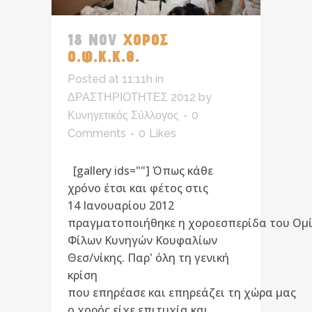
18 NOV
ΧΟΡΟΣ
Ο.Φ.Κ.Κ.Θ.
Posted at 11:11h
in
ΔΡΑΣΤΗΡΙΟΤΗΤΕΣ 2012
by
Κυνηγετικός Σύλλογος
0
Comments
0
Likes
[gallery ids=""] Όπως κάθε
χρόνο έτσι και φέτος στις
14 Ιανουαρίου 2012
πραγματοποιήθηκε η χοροεσπερίδα του Ομ
Φίλων Κυνηγών Κουφαλίων
Θεσ/νίκης. Παρ' όλη τη γενική
κρίση
που επηρέασε και επηρεάζει τη χώρα μας
ο χορός είχε επιτυχία και