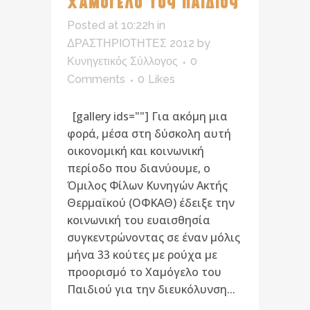
ΧΑΜΟΓΕΛΟ ΤΟΥ ΠΑΙΔΙΟΥ
Posted at 10:22h
in
ΔΡΑΣΤΗΡΙΟΤΗΤΕΣ 2012
by
Κυνηγετικός Σύλλογος
0
Comments
0
Likes
[gallery ids=""] Για ακόμη μια
φορά, μέσα στη δύσκολη αυτή
οικονομική και κοινωνική
περίοδο που διανύουμε, ο
Όμιλος Φίλων Κυνηγών Ακτής
Θερμαϊκού (ΟΦΚΑΘ) έδειξε την
κοινωνική του ευαισθησία
συγκεντρώνοντας σε έναν μόλις
μήνα 33 κούτες με ρούχα με
προορισμό το Χαμόγελο του
Παιδιού για την διευκόλυνση...