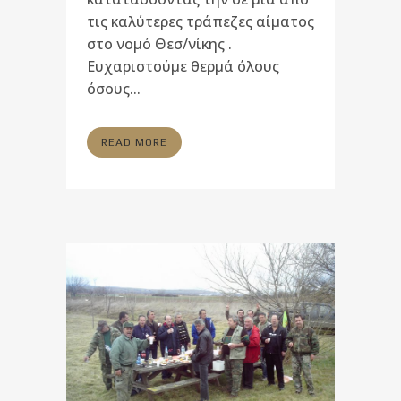
τις καλύτερες τράπεζες αίματος
στο νομό Θεσ/νίκης .
Ευχαριστούμε θερμά όλους
όσους...
READ MORE