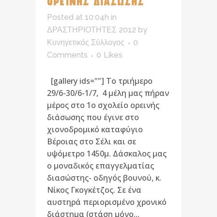
ΟΡΕΙΝΗΣ ΔΙΑΣΩΣΗΣ
Posted at 10:04h
in
ΔΡΑΣΤΗΡΙΟΤΗΤΕΣ 2012
by
Κυνηγετικός Σύλλογος
0
Comments
0
Likes
[gallery ids=""] Το τριήμερο
29/6-30/6-1/7, 4 μέλη μας πήραν
μέρος στο 1ο σχολείο ορεινής
διάσωσης που έγινε στο
χιονοδρομικό καταφύγιο
Βέροιας στο Σέλι και σε
υψόμετρο 1450μ. Δάσκαλος μας
ο μοναδικός επαγγελματίας
διασώστης- οδηγός βουνού, κ.
Νίκος Γκογκέτζος. Σε ένα
αυστηρά περιορισμένο χρονικό
διάστημα (στάση μόνο...