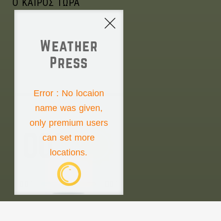
Ο ΚΑΙΡΟΣ ΤΩΡΑ
Weather
Press
NONE
Error : No locaion
name was given,
Sunday the 9th
only premium users
00°
can set more
locations.
00°
00°
weather press ©