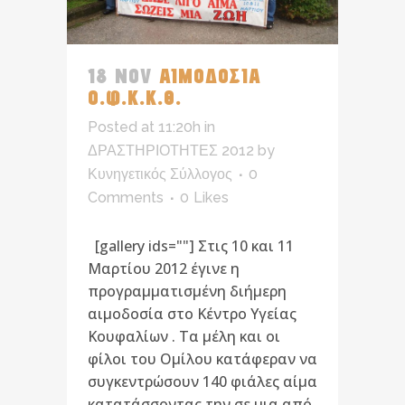
18 NOV
ΑΙΜΟΔΟΣΙΑ
Ο.Φ.Κ.Κ.Θ.
Posted at 11:20h
in
ΔΡΑΣΤΗΡΙΟΤΗΤΕΣ 2012
by
Κυνηγετικός Σύλλογος
0
Comments
0
Likes
[gallery ids=""] Στις 10 και 11
Μαρτίου 2012 έγινε η
προγραμματισμένη διήμερη
αιμοδοσία στο Κέντρο Υγείας
Κουφαλίων . Τα μέλη και οι
φίλοι του Ομίλου κατάφεραν να
συγκεντρώσουν 140 φιάλες αίμα
κατατάσσοντας την σε μια από