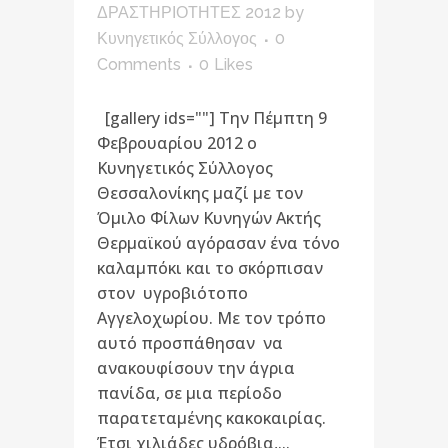
ΔΡΑΣΤΗΡΙΟΤΗΤΕΣ 2012
by
Κυνηγετικός Σύλλογος
0
Comments
0
Likes
[gallery ids=""] Την Πέμπτη 9
Φεβρουαρίου 2012 ο
Κυνηγετικός Σύλλογος
Θεσσαλονίκης μαζί με τον
Όμιλο Φίλων Κυνηγών Ακτής
Θερμαϊκού αγόρασαν ένα τόνο
καλαμπόκι και το σκόρπισαν
στον υγροβιότοπο
Αγγελοχωρίου. Με τον τρόπο
αυτό προσπάθησαν να
ανακουφίσουν την άγρια
πανίδα, σε μια περίοδο
παρατεταμένης κακοκαιρίας.
Έτσι χιλιάδες υδρόβια,...