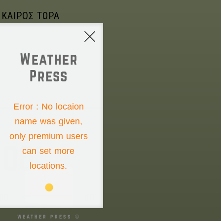
 ΚΑΙΡΟΣ ΤΩΡΑ
Weather
Press
NONE
Error : No locaion
name was given,
Friday the 7th
only premium users
00°
can set more
locations.
00°
00°
weather press ©