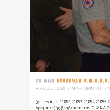
20 MAR
ΒΡΑΒΕΥΣΗ Ο.Φ.Κ.Α.Θ
Posted at 10:22h
in
ΔΡΑΣΤΗΡΙΟΤΗΤΕΣ 2
[gallery ids="21052,21053,21054,2105
Αραμπατζής βράβευσαν τον Ο.Φ.Κ.Α.Θ.