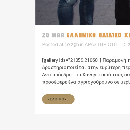
20 MAR
ΕΛΛΗΝΙΚΟ ΠΑΙΔΙΚΟ Χ
Posted at 10:29h
in
ΔΡΑΣΤΗΡΙΟΤΗΤΕΣ 2
[gallery ids="21059,21060"] Παραμον
δραστηριοποιείται στην ευρύτερη περ
Αντιπρόεδρο του Κυνηγετικού τους σ
προσέφερε ένα αγριογούρουνο σε μερίδ
READ MORE