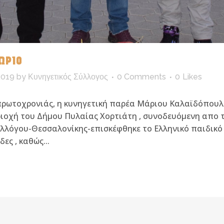
ΩΡΙΟ
019
by
Κυνηγετικός Σύλλογος
0 Comments
0
Likes
ή πρωτοχρονιάς, η κυνηγετική παρέα Μάριου Καλαϊδόπου
ιοχή του Δήμου Πυλαίας Χορτιάτη , συνοδευόμενη απο τ
υλλόγου-Θεσσαλονίκης-επισκέφθηκε το Ελληνικό παιδικό
ες , καθώς...