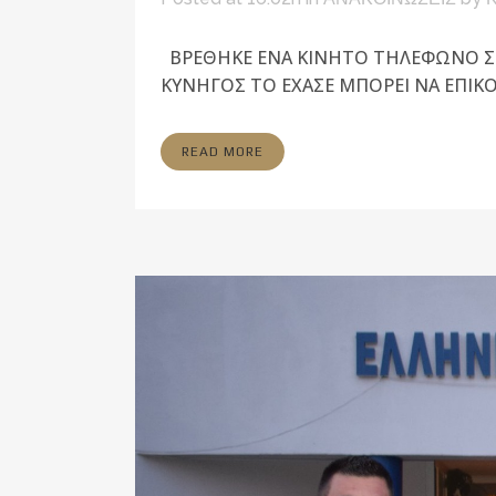
BPEΘHKE ENA KINHTO THΛEΦΩNO ΣT
KYNHΓOΣ TO EXAΣE ΜΠΟΡΕΙ NA ΕΠΙΚΟΙ
READ MORE