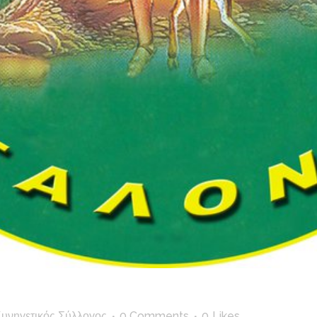
υνηγετικός Σύλλογος
0 Comments
0
Likes