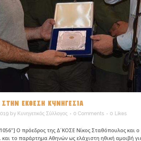
. ΣΤΗΝ ΕΚΘΕΣΗ ΚΥΝΗΓΕΣΙΑ
019
by
Κυνηγετικός Σύλλογος
0 Comments
0
Likes
5,21056"] Ο πρόεδρος της Δ´ΚΟΣΕ Νίκος Σταθόπουλος και 
 και το παράρτημα Αθηνών ως ελάχιστη ηθική αμοιβή γ