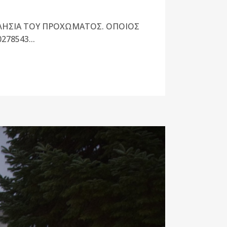
ΛHΣIA TOY ΠPOXΩMATOΣ. OΠOIOΣ
78543...