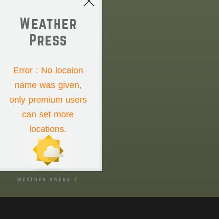
Weather
Press
NONE
Error : No locaion
name was given,
Thursday the 6th
only premium users
00°
can set more
locations.
00°
00°
weather press ©