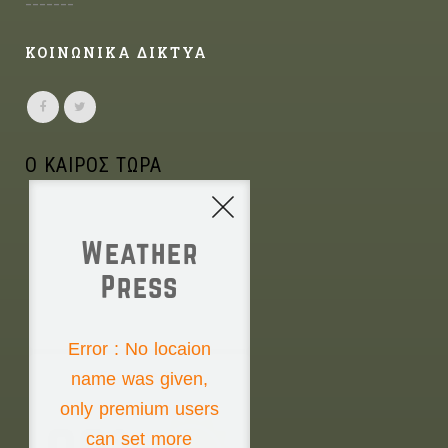
-------
ΚΟΙΝΩΝΙΚΑ ΔΙΚΤΥΑ
Ο ΚΑΙΡΟΣ ΤΩΡΑ
Weather
Press
NONE
Error : No locaion
name was given,
Friday the 7th
only premium users
can set more