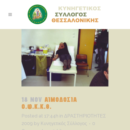
18 NOV
ΑΙΜΟΔΟΣΙΑ
Ο.Φ.Κ.Κ.Θ.
Posted at 17:44h
in
ΔΡΑΣΤΗΡΙΟΤΗΤΕΣ
2009
by
Κυνηγετικός Σύλλογος
0