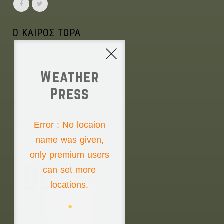
Ο ΚΑΙΡΟΣ ΤΩΡΑ
Weather
Press
NONE
Error : No locaion
name was given,
Saturday the 8th
only premium users
00°
can set more
locations.
00°
00°