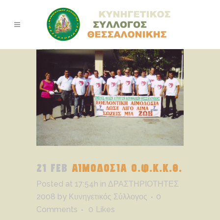
21 FEB
ΑΙΜΟΔΟΣΙΑ Ο.Φ.Κ.Κ.Θ.
Posted at 17:54h
in
ΔΡΑΣΤΗΡΙΟΤΗΤΕΣ
2008
by
Κυνηγετικός Σύλλογος
0
Comments
0
Likes