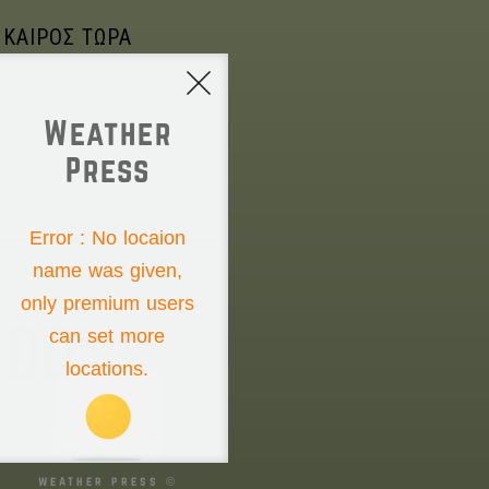
 ΚΑΙΡΟΣ ΤΩΡΑ
Weather
Press
NONE
Error : No locaion
name was given,
Saturday the 8th
only premium users
00°
can set more
locations.
00°
00°
weather press ©