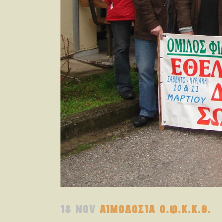
18 NOV
ΑΙΜΟΔΟΣΙΑ Ο.Φ.Κ.Κ.Θ.