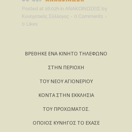
Posted at 16:02h
in
ΑΝΑΚΟΙΝΩΣΕΙΣ
by
Κυνηγετικός Σύλλογος
0 Comments
0
Likes
BPEΘHKE ENA KINHTO THΛEΦΩNO
ΣTHN ΠEPIOXH
TOY NEOY AΓIONEPIOY
KONTA ΣTHN EKKΛHΣIA
TOY ΠPOXΩMATOΣ.
OΠOIOΣ KYNHΓOΣ TO EXAΣE