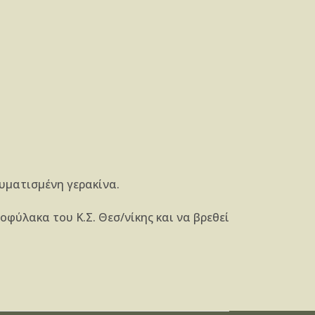
υματισμένη γερακίνα.
φύλακα του Κ.Σ. Θεσ/νίκης και να βρεθεί