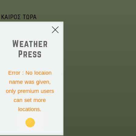
 ΚΑΙΡΟΣ ΤΩΡΑ
Weather
Press
NONE
Error : No locaion
name was given,
Saturday the 8th
only premium users
00°
can set more
locations.
00°
00°