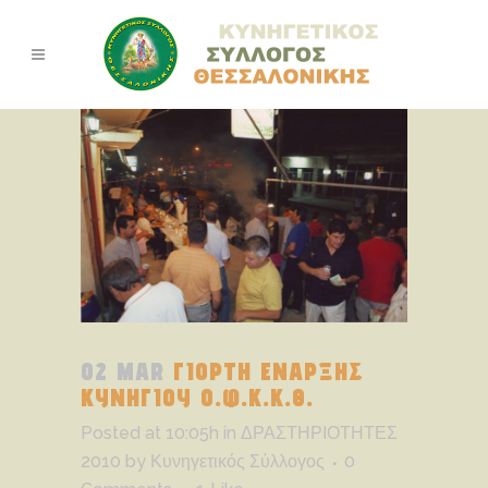
02 MAR
ΓΙΟΡΤΗ ΕΝΑΡΞΗΣ
ΚΥΝΗΓΙΟΥ Ο.Φ.Κ.Κ.Θ.
Posted at 10:05h
in
ΔΡΑΣΤΗΡΙΟΤΗΤΕΣ
2010
by
Κυνηγετικός Σύλλογος
0