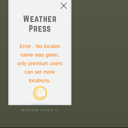
Weather
Press
NONE
Error : No locaion
name was given,
Saturday the 8th
only premium users
00°
can set more
locations.
00°
00°
weather press ©