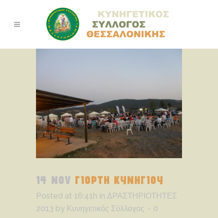
14 NOV
ΓΙΟΡΤΗ ΚΥΝΗΓΙΟΥ
Posted at 16:41h
in
ΔΡΑΣΤΗΡΙΟΤΗΤΕΣ
2013
by
Κυνηγετικός Σύλλογος
0