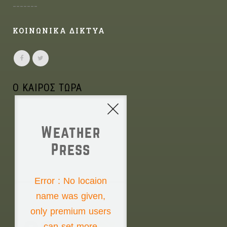
-------
ΚΟΙΝΩΝΙΚΑ ΔΙΚΤΥΑ
Ο ΚΑΙΡΟΣ ΤΩΡΑ
Weather
Press
NONE
Error : No locaion
name was given,
Thursday the 6th
only premium users
can set more