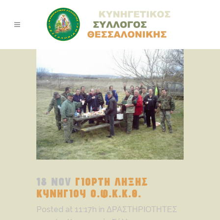
18 NOV
ΓΙΟΡΤΗ ΛΗΞΗΣ
ΚΥΝΗΓΙΟΥ Ο.Φ.Κ.Κ.Θ.
Posted at 11:17h
in
ΔΡΑΣΤΗΡΙΟΤΗΤΕΣ