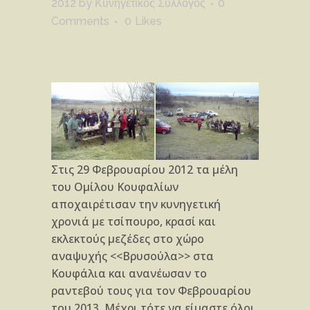
2012
by
Κυνηγετικός Σύλλογος
0
Comments
0
Likes
Στις 29 Φεβρουαρίου 2012 τα μέλη
του Ομίλου Κουφαλίων
αποχαιρέτισαν την κυνηγετική
χρονιά με τσίπουρο, κρασί και
εκλεκτούς μεζέδες στο χώρο
αναψυχής <<Βρυσούλα>> στα
Κουφάλια και ανανέωσαν το
ραντεβού τους για τον Φεβρουαρίου
του 2013. Μέχρι τότε να είμαστε όλοι