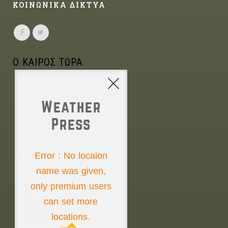
ΚΟΙΝΩΝΙΚΑ ΔΙΚΤΥΑ
Ο ΚΑΙΡΟΣ ΤΩΡΑ
Weather
Press
NONE
Error : No locaion
name was given,
Friday the 7th
only premium users
00°
can set more
locations.