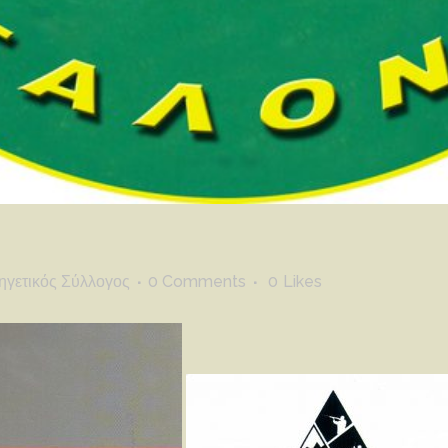
ηγετικός Σύλλογος
0 Comments
0
Likes