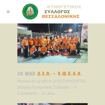
20 MAR
Δ.Ε.Θ. – Ο.Φ.Κ.Α.Θ.
Posted at 09:48h
in
ΔΡΑΣΤΗΡΙΟΤΗΤΕΣ
2019
by
Κυνηγετικός Σύλλογος
0
Comments
0
Likes