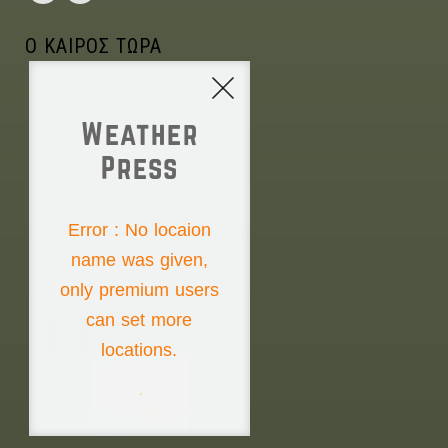
Ο ΚΑΙΡΟΣ ΤΩΡΑ
Weather
Press
NONE
Error : No locaion
name was given,
Friday the 7th
only premium users
00°
can set more
locations.
00°
00°