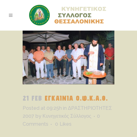
21 FEB
ΕΓΚΑΙΝΙΑ Ο.Φ.Κ.Α.Θ.
Posted at 09:25h
in
ΔΡΑΣΤΗΡΙΟΤΗΤΕΣ
2007
by
Κυνηγετικός Σύλλογος
0
Comments
0
Likes