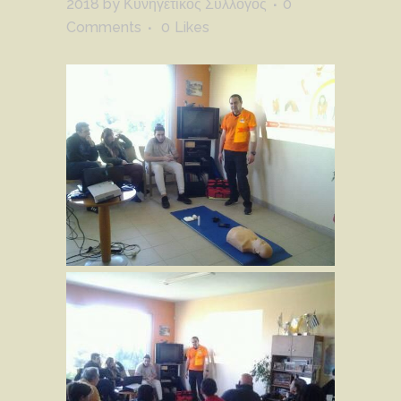
2018
by
Κυνηγετικός Σύλλογος
0
Comments
0
Likes