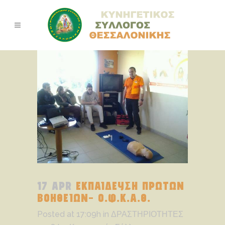
17 APR
ΕΚΠΑΙΔΕΥΣΗ ΠΡΩΤΩΝ
ΒΟΗΘΕΙΩΝ- Ο.Φ.Κ.Α.Θ.
Posted at 17:09h
in
ΔΡΑΣΤΗΡΙΟΤΗΤΕΣ