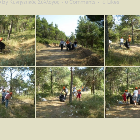
0
by
Κυνηγετικός Σύλλογος
0 Comments
0
Likes