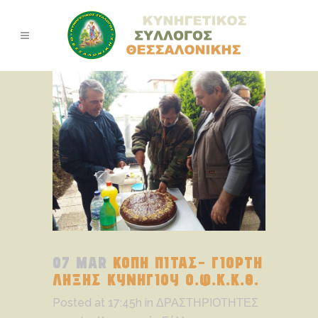
07 MAR
ΚΟΠΗ ΠΙΤΑΣ- ΓΙΟΡΤΗ
ΛΗΞΗΣ ΚΥΝΗΓΙΟΥ Ο.Φ.Κ.Κ.Θ.
Posted at 17:45h
in
ΔΡΑΣΤΗΡΙΟΤΗΤΕΣ