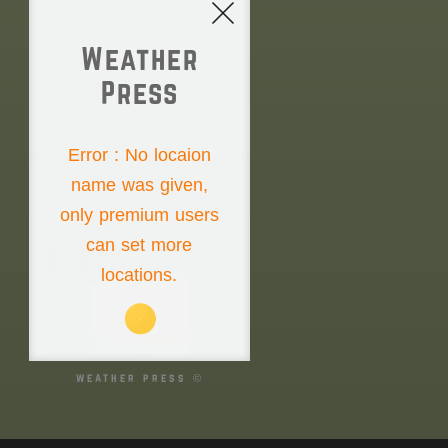
Weather
Press
NONE
Error : No locaion
name was given,
Thursday the 6th
only premium users
00°
can set more
locations.
00°
00°
weather press ©