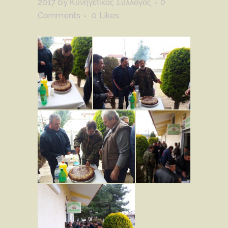
2017
by
Κυνηγετικός Σύλλογος
0
Comments
0
Likes