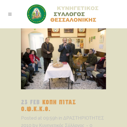
23 FEB
ΚΟΠΗ ΠΙΤΑΣ
Ο.Φ.Κ.Κ.Θ.
Posted at 09:59h
in
ΔΡΑΣΤΗΡΙΟΤΗΤΕΣ
2010
by
Κυνηγετικός Σύλλογος
0