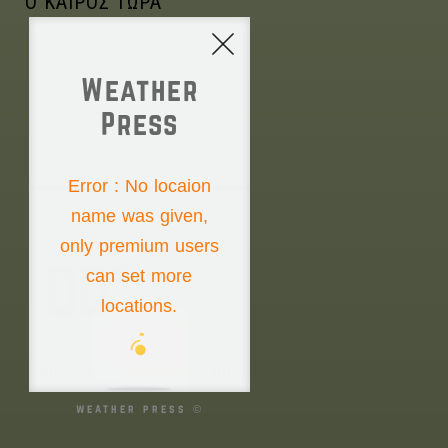
Ο ΚΑΙΡΟΣ ΤΩΡΑ
Weather
Press
NONE
Error : No locaion
name was given,
Saturday the 8th
only premium users
00°
can set more
locations.
00°
00°
weather press ©