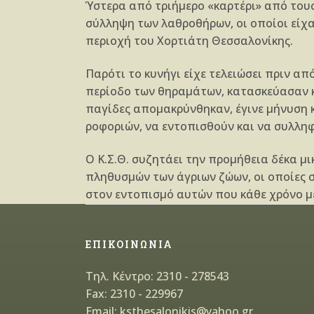
Ύστερα από τρι­ήμερο «καρ­τέρι» από του
σύλληψη των λαθροθήρων, οι οποίοι είχα
περιοχή του Χορτιάτη Θεσσαλονίκης.
Παρότι το κυνήγι είχε τελειώσει πριν απ
περίοδο των θηραμάτων, κατασκεύασαν κ
παγίδες απομακρύνθηκαν, έγινε μήνυση 
ροφοριών, να εντοπισθούν και να συλληφ
Ο Κ.Σ.Θ. συζητάει την προμήθεια δέκα μ
πλη­θυσμών των άγριων ζώων, οι οποίες 
στον εντο­πισμό αυτών που κάθε χρόνο 
ΕΠΙΚΟΙΝΩΝΙΑ
Τηλ. Κέντρο: 2310 - 278543
Fax: 2310 - 229967
Email: ksthesalonikis@yahoo.gr