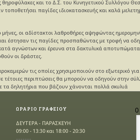
ς θη­ροφύλακες και το Δ.Σ. του Κυνηγετικού Συλλόγου Θεσ
ν τοποθε­τήσει παγίδες ιδιο­κατασκευής και καλά μελετη
ό μή­νες, οι αδίστακτοι λαθροθήρες αψηφώντας ημε­ρομην
αι έστησαν τις παγίδες προσπαθώντας με τροφή να οδηγ
κατά αγνώστων και έρευνα στα δακτυλικά απο­τυπώματα 
θούν οι δράστες.
ικρο­καμερών τις οποίες χρησιμοποιούν στο εξωτερικό γι
σε τέτοιες περιπτώσεις θα μπορούν να οδηγούν στην σύλ
με τα δηλητήρια που βάζουν χάνονται πολλά σκυλιά
ΩΡΑΡΙΟ ΓΡΑΦΕΙΟΥ
Ο
ΔΕΥΤΕΡΑ - ΠΑΡΑΣΚΕΥΗ
09:00 - 13:30 και 18:00 - 20:30
-------