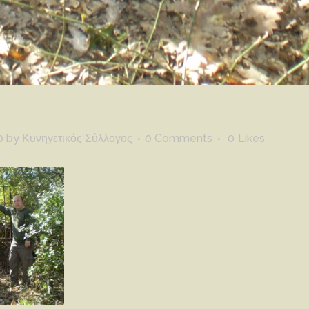
0
by
Κυνηγετικός Σύλλογος
0 Comments
0
Likes