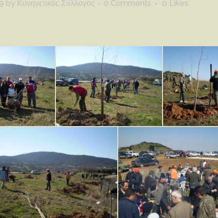
9
by
Κυνηγετικός Σύλλογος
0 Comments
0
Likes