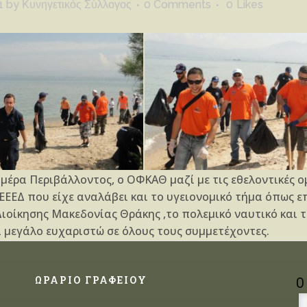
1
by
Κυνηγετικός Σύλλογος
0 Comments
0
Likes
 Ημέρα Περιβάλλοντος, ο ΟΦΚΑΘ μαζί με τις εθελοντικέ
ΕΔ που είχε αναλάβει και το υγειονομικό τήμα όπως επί
ιοίκησης Μακεδονίας Θράκης ,το πολεμικό ναυτικό και
α μεγάλο ευχαριστώ σε όλους τους συμμετέχοντες.
ΩΡΑΡΙΟ ΓΡΑΦΕΙΟΥ
Ο