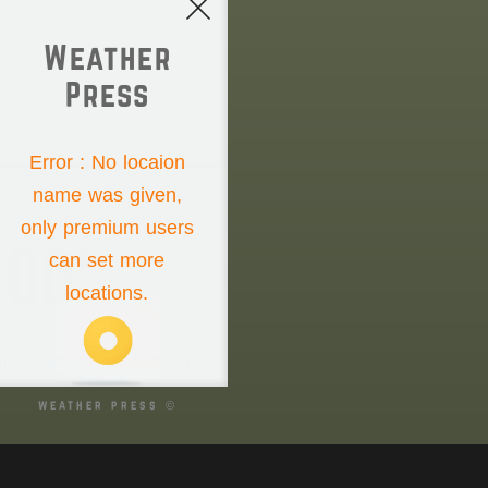
Weather
Press
NONE
Error : No locaion
name was given,
Friday the 7th
only premium users
00°
can set more
locations.
00°
00°
weather press ©