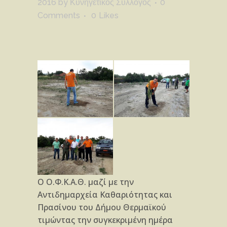
2016
by
Κυνηγετικός Σύλλογος
0
Comments
0
Likes
Ο Ο.Φ.Κ.Α.Θ. μαζί με την
Αντιδημαρχεία Καθαριότητας και
Πρασίνου του Δήμου Θερμαϊκού
τιμώντας την συγκεκριμένη ημέρα