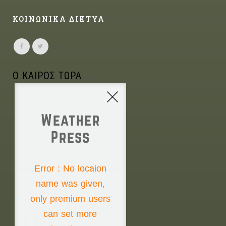
ΚΟΙΝΩΝΙΚΑ ΔΙΚΤΥΑ
Ο ΚΑΙΡΟΣ ΤΩΡΑ
Weather
Press
NONE
Error : No locaion
name was given,
Thursday the 6th
only premium users
00°
can set more