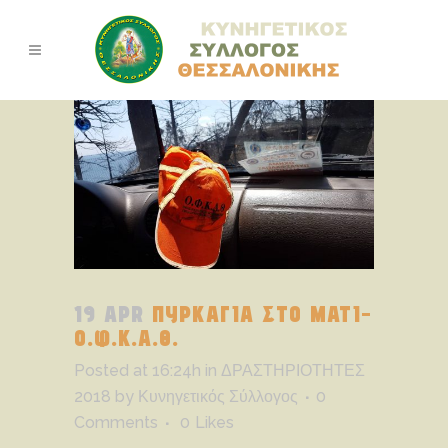
19 APR
ΠΥΡΚΑΓΙΑ ΣΤΟ ΜΑΤΙ-
Ο.Φ.Κ.Α.Θ.
Posted at 16:24h
in
ΔΡΑΣΤΗΡΙΟΤΗΤΕΣ
2018
by
Κυνηγετικός Σύλλογος
0
Comments
0
Likes