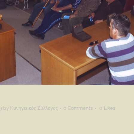
9
by
Κυνηγετικός Σύλλογος
0 Comments
0
Likes