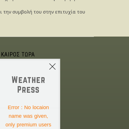
αι την συμβολή του στην επιτυχία του
 ΚΑΙΡΟΣ ΤΩΡΑ
Weather
Press
NONE
Error : No locaion
name was given,
Thursday the 6th
only premium users