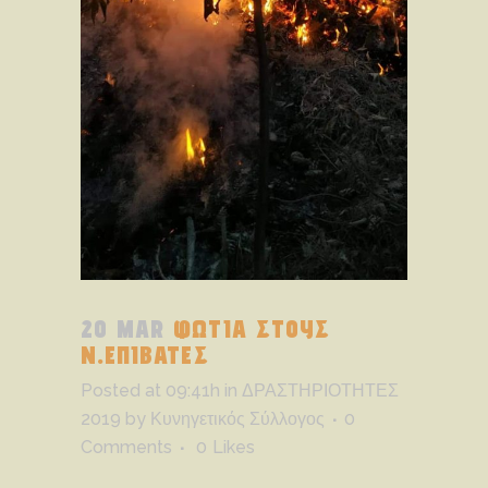
20 MAR
ΦΩΤΙΑ ΣΤΟΥΣ
Ν.ΕΠΙΒΑΤΕΣ
Posted at 09:41h
in
ΔΡΑΣΤΗΡΙΟΤΗΤΕΣ
2019
by
Κυνηγετικός Σύλλογος
0
Comments
0
Likes