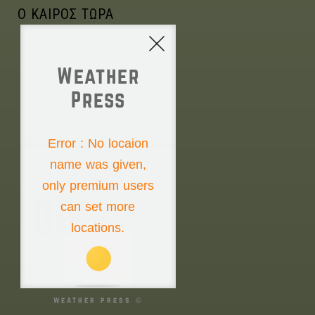
Ο ΚΑΙΡΟΣ ΤΩΡΑ
Weather
Press
NONE
Error : No locaion
name was given,
Monday the 10th
only premium users
00°
can set more
locations.
00°
00°
weather press ©