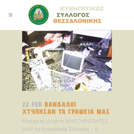
22 FEB
ΒΑΝΔΑΛΟΙ
ΧΤΥΠΗΣΑΝ ΤΑ ΓΡΑΦΕΙΑ ΜΑΣ
Posted at 11:15h
in
ΔΡΑΣΤΗΡΙΟΤΗΤΕΣ
2007
by
Κυνηγετικός Σύλλογος
0