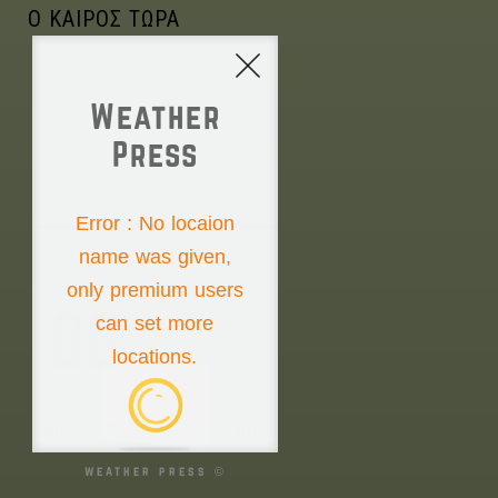
Ο ΚΑΙΡΟΣ ΤΩΡΑ
Weather
Press
NONE
Error : No locaion
name was given,
Saturday the 8th
only premium users
00°
can set more
locations.
00°
00°
weather press ©