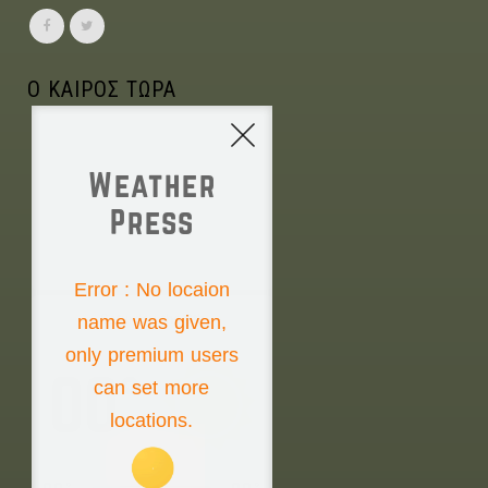
Ο ΚΑΙΡΟΣ ΤΩΡΑ
Weather
Press
NONE
Error : No locaion
name was given,
Saturday the 8th
only premium users
00°
can set more
locations.