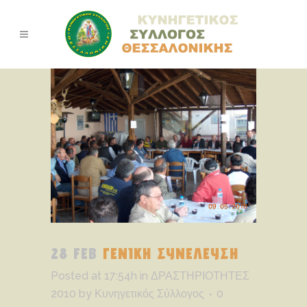
28 FEB
ΓΕΝΙΚΗ ΣΥΝΕΛΕΥΣΗ
Posted at 17:54h
in
ΔΡΑΣΤΗΡΙΟΤΗΤΕΣ
2010
by
Κυνηγετικός Σύλλογος
0