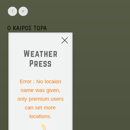
Ο ΚΑΙΡΟΣ ΤΩΡΑ
Weather
Press
NONE
Error : No locaion
name was given,
Thursday the 6th
only premium users
00°
can set more
locations.