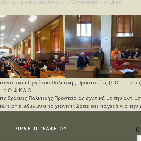
9
by
Κυνηγετικός Σύλλογος
0 Comments
0
Likes
τονιστικού Οργάνου Πολιτικής Προστασίας (Σ.Ο.Π.Π.) τ
 ο Ο.Φ.Κ.Α.Θ.
τις δράσεις Πολιτικής Προστασίας σχετικά με την αντιμ
ώπιση κινδύνων από χιονοπτώσεις και παγετό για την χ
ΩΡΑΡΙΟ ΓΡΑΦΕΙΟΥ
Ο