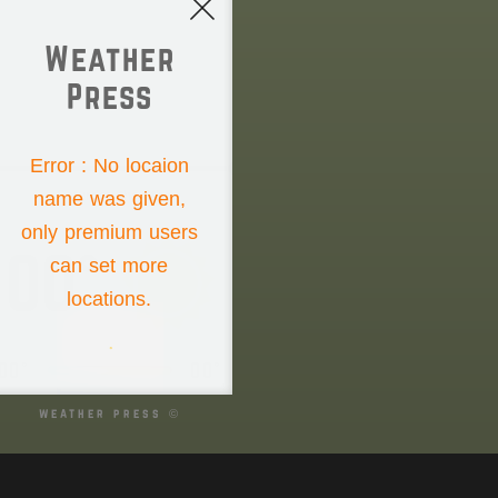
Weather
Press
NONE
Error : No locaion
name was given,
Saturday the 8th
only premium users
00°
can set more
locations.
00°
00°
weather press ©