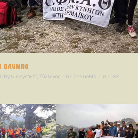
Ν ΟΛΥΜΠΟ
6
by
Κυνηγετικός Σύλλογος
0 Comments
0
Likes