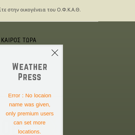
τε στην οικογένεια του Ο.Φ.Κ.Α.Θ.
 ΚΑΙΡΟΣ ΤΩΡΑ
Weather
Press
NONE
Error : No locaion
name was given,
Saturday the 8th
only premium users
00°
can set more
locations.