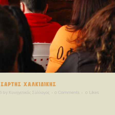
 ΣΑΡΤΗΣ ΧΑΛΚΙΔΙΚΗΣ
6
by
Κυνηγετικός Σύλλογος
0 Comments
0
Likes